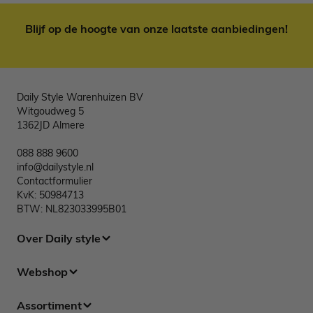
Blijf op de hoogte van onze laatste aanbiedingen!
Daily Style Warenhuizen BV
Witgoudweg 5
1362JD Almere
088 888 9600
info@dailystyle.nl
Contactformulier
KvK: 50984713
BTW: NL823033995B01
Over Daily style
Webshop
Assortiment