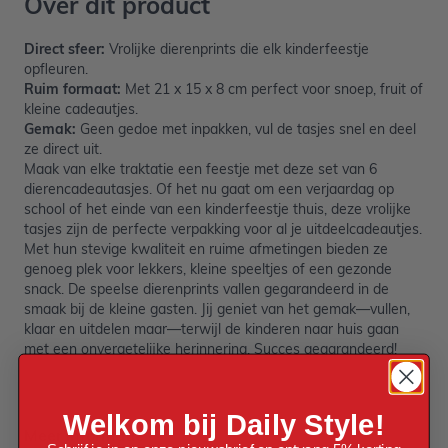
Over dit product
Direct sfeer:
Vrolijke dierenprints die elk kinderfeestje
opfleuren.
Ruim formaat:
Met 21 x 15 x 8 cm perfect voor snoep, fruit of
kleine cadeautjes.
Gemak:
Geen gedoe met inpakken, vul de tasjes snel en deel
ze direct uit.
Maak van elke traktatie een feestje met deze set van 6
dierencadeautasjes. Of het nu gaat om een verjaardag op
school of het einde van een kinderfeestje thuis, deze vrolijke
tasjes zijn de perfecte verpakking voor al je uitdeelcadeautjes.
Met hun stevige kwaliteit en ruime afmetingen bieden ze
genoeg plek voor lekkers, kleine speeltjes of een gezonde
snack. De speelse dierenprints vallen gegarandeerd in de
smaak bij de kleine gasten. Jij geniet van het gemak—vullen,
klaar en uitdelen maar—terwijl de kinderen naar huis gaan
met een onvergetelijke herinnering. Succes gegarandeerd!
Welkom bij Daily Style!
Meer informatie