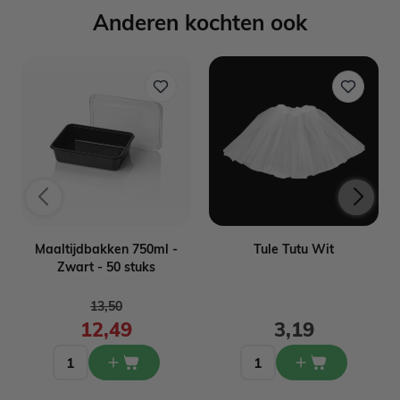
Anderen kochten ook
Maaltijdbakken 750ml -
Tule Tutu Wit
Zwart - 50 stuks
Normale prijs
13,50
12,49
3,19