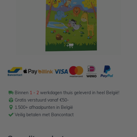
2,19
Verpakt per 6 stuks
Aantal
-
+
In winkelwagen
Binnen
1 - 2
werkdagen thuis geleverd in heel België!
Gratis verstuurd vanaf €50-
1.500+ afhaalpunten in België
Veilig betalen met Bancontact