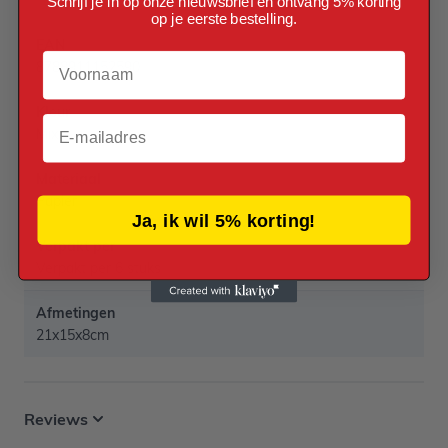
Schrijf je in op onze nieuwsbrief en ontvang 5% korting
op je eerste bestelling.
EAN
Voornaam
8788911152590
Kleur
Email
Mix
Materiaal
Papier
Ja, ik wil 5% korting!
Verpakt per
Verpakt per 6 stuks
Afmetingen
21x15x8cm
Reviews