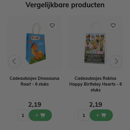
Vergelijkbare producten
i
Cadeautasjes Dinosaurus
Cadeautasjes Roblox
Roar! - 6 stuks
Happy Birthday Hearts - 6
stuks
2,19
2,19