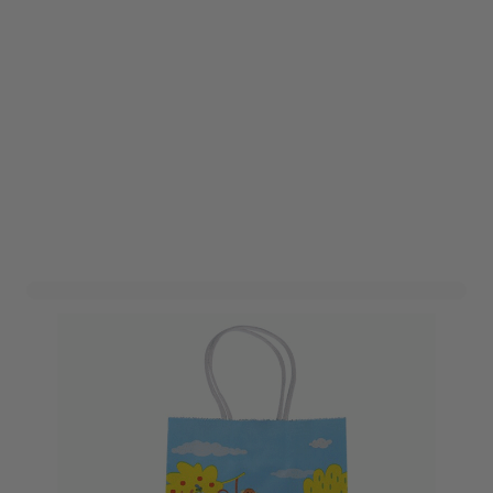
Cadeautasje Dieren - 6
stuks
Art. nr. 1906-180D
Op voorraad