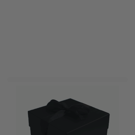
Cadeaudoos Zwart
(10x10x10cm)
Art. nr. 1903-36ZWART
Informeer mij wanneer dit product op voorraad is
Variant