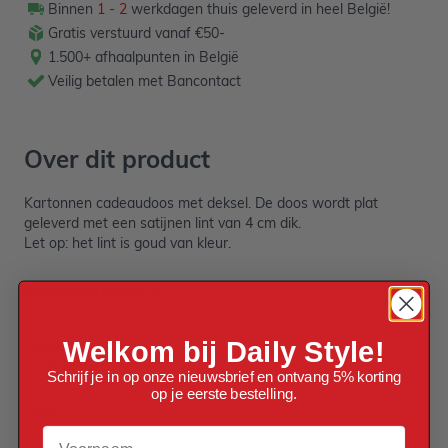
Binnen
1 - 2
werkdagen thuis geleverd in heel België!
Gratis verstuurd vanaf €50-
1.500+ afhaalpunten in België
Veilig betalen met Bancontact
Over dit product
Kartonnen cadeaudoos met deksel. De doos wordt plat
geleverd met een satijnen lint van 4 cm dik.
Let op: het lint is goud van kleur.
Meer informatie
Welkom bij Daily Style!
EAN
8788911152293
Schrijf je in op onze nieuwsbrief en ontvang 5% korting
op je eerste bestelling.
Kleur
Voornaam
Zwart