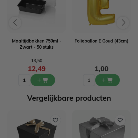
Maaltijdbakken 750ml -
Folieballon E Goud (43cm)
Zwart - 50 stuks
Normale prijs
13,50
12,49
1,00
Vergelijkbare producten