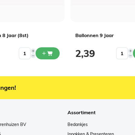
 8 Jaar (8st)
Ballonnen 9 Jaar
2,39
ingen!
Assortiment
arenhuizen BV
Bedankjes
5
Inpakken & Presenteren