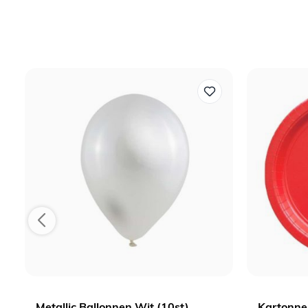
Reviews
Metallic Ballonnen Wit (10st)
Kartonne