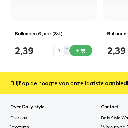
Ballonnen 6 Jaar (8st)
Ballonnen
2,39
2,39
Blijf op de hoogte van onze laatste aanbied
Over Daily style
Contact
Over ons
Daily Style W
Vacatures
Witgoudweg 