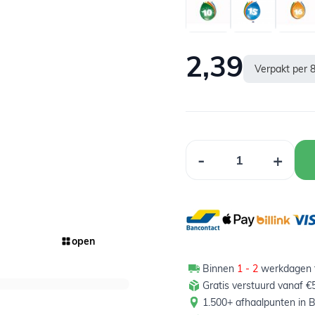
2,39
Verpakt per 8
Aantal
-
+
open
Binnen
1 - 2
werkdagen t
Gratis verstuurd vanaf €
1.500+ afhaalpunten in B