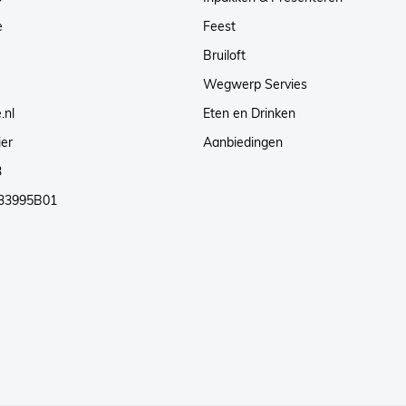
e
Feest
Bruiloft
Wegwerp Servies
.nl
Eten en Drinken
ier
Aanbiedingen
3
33995B01