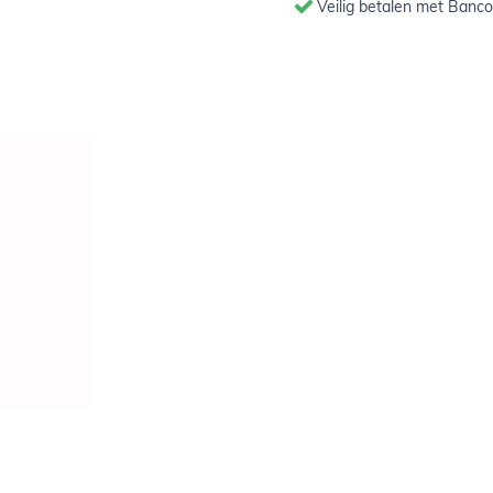
Veilig betalen met Banco
nnen zijn in de optimale
nde kleuren.
5
tuk
!