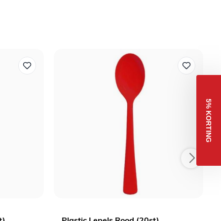
5% KORTING
t)
Plastic Lepels Rood (20st)