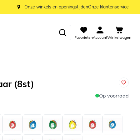
Onze winkels en openingstijden
Onze klantenservice
Favorieten
Account
Winkelwagen
aar (8st)
Op voorraad