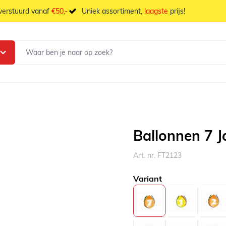
 verstuurd vanaf
€50,-
Uniek assortiment,
laagste
prijs!
Ballonnen 7 J
Art. nr. FT2123
Variant