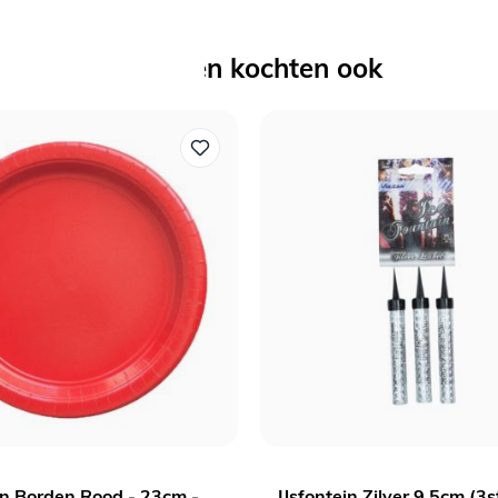
Anderen kochten ook
n Borden Rood - 23cm -
IJsfontein Zilver 9,5cm (3s