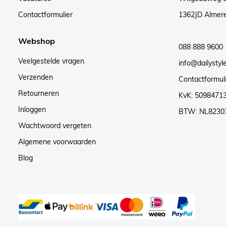
Contactformulier
1362JD Almer
Webshop
088 888 9600
Veelgestelde vragen
info@dailystyle
Verzenden
Contactformul
Retourneren
KvK: 5098471
Inloggen
BTW: NL8230
Wachtwoord vergeten
Algemene voorwaarden
Blog