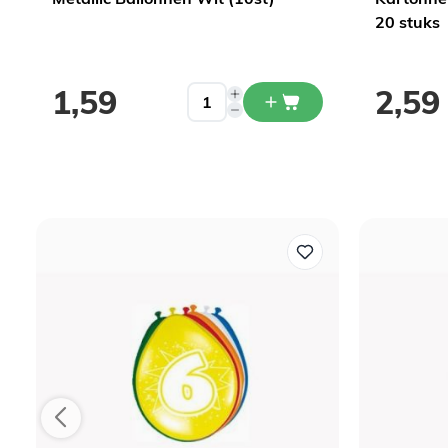
20 stuks
1,59
2,59