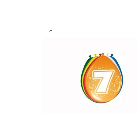
Ballonnen met cijfer opdruk, verkrijgbaar in vele cijfers. De ballo
opgeblazen vorm 30cm groot en per 8 stuks verpakt in verschille
Meer informatie
EAN
871457208207
Kleur
Mix
Materiaal
Latex
Verpakt per
Verpakt per 8 s
Ballon Maat
30 cm
Helium Geschikt
Ja
Thema
Happy Birthday