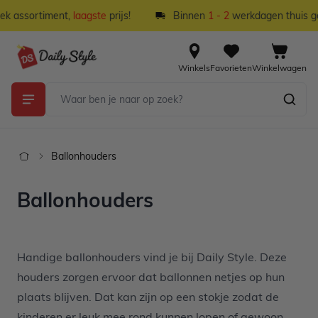
Ga naar de inhoud
k assortiment,
laagste
prijs!
Binnen
1 - 2
werkdagen thuis gel
Winkels
Favorieten
Winkelwagen
Ballonhouders
Ballonhouders
Handige ballonhouders vind je bij Daily Style. Deze
houders zorgen ervoor dat ballonnen netjes op hun
plaats blijven. Dat kan zijn op een stokje zodat de
kinderen er leuk mee rond kunnen lopen of gewoon