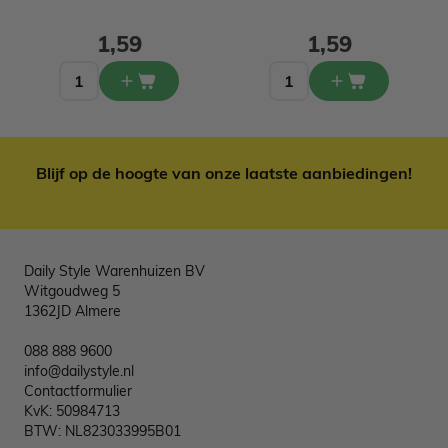
1,59
1,59
Blijf op de hoogte van onze laatste aanbiedingen!
Daily Style Warenhuizen BV
Witgoudweg 5
1362JD Almere
088 888 9600
info@dailystyle.nl
Contactformulier
KvK: 50984713
BTW: NL823033995B01