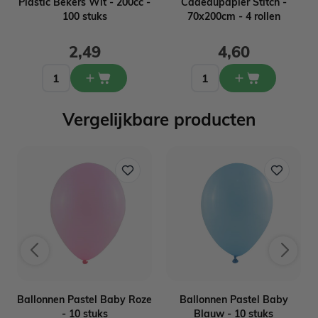
g
Plastic Bekers Wit - 200cc -
Cadeaupapier Stitch -
100 stuks
70x200cm - 4 rollen
2,49
4,60
Vergelijkbare producten
Ballonnen Pastel Baby Roze
Ballonnen Pastel Baby
- 10 stuks
Blauw - 10 stuks