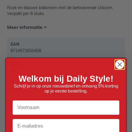
Roze en blauwe ballonnen met de betoverende Unicorn.
Verpakt per 8 stuks.
Meer informatie
EAN
8714572650458
Kleur
Mix
Welkom bij Daily Style!
Materiaal
Schrijf je in op onze nieuwsbrief en ontvang 5% korting
Latex
op je eerste bestelling.
Voornaam
Verpakt per
Verpakt per 8 stuks
Email
Helium Geschikt
Ja