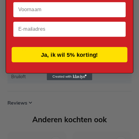
Voornaam
Verpakt per
Verpakt per 10 stuks
Email
Ballon Maat
30 cm
Helium Geschikt
Ja, ik wil 5% korting!
Ja
Thema
Bruiloft
Reviews
Anderen kochten ook