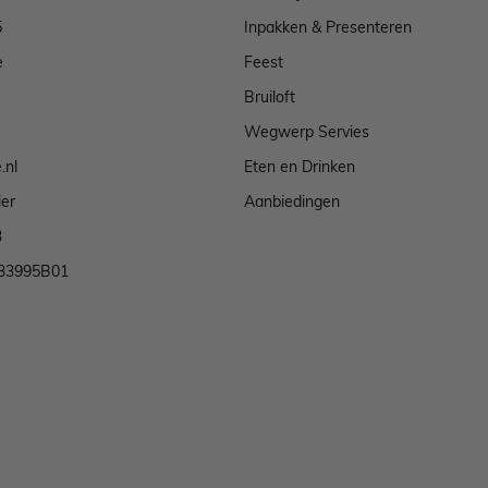
5
Inpakken & Presenteren
e
Feest
Bruiloft
Wegwerp Servies
.nl
Eten en Drinken
ier
Aanbiedingen
3
33995B01