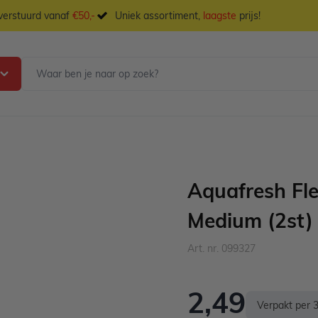
 verstuurd vanaf
€50,-
Uniek assortiment,
laagste
prijs!
Aquafresh Fle
Medium (2st)
Art. nr. 099327
2,49
Verpakt per 3