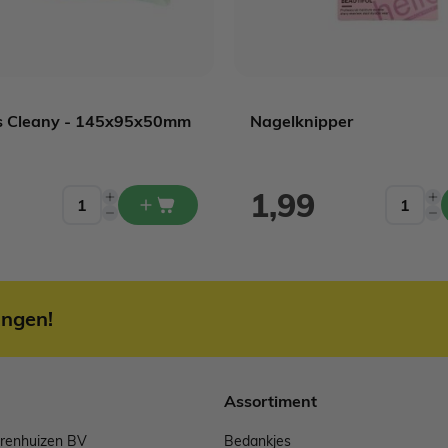
 Cleany - 145x95x50mm
Nagelknipper
1,99
ingen!
Assortiment
arenhuizen BV
Bedankjes