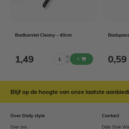
Badborstel Cleany - 40cm
Badspons
1,49
0,59
Blijf op de hoogte van onze laatste aanbied
Over Daily style
Contact
Over ons
Daily Style W