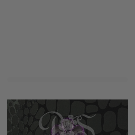
Acryllen Bloem Paars
(12st)
Art. nr. 1207-44PAARS
Variant