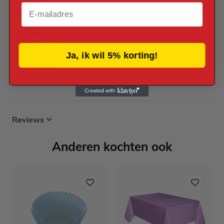
Email
Acryl
Verpakt per
Verpakt per 12 stuks
Ja, ik wil 5% korting!
Doorsnede
4 cm
Reviews
Anderen kochten ook