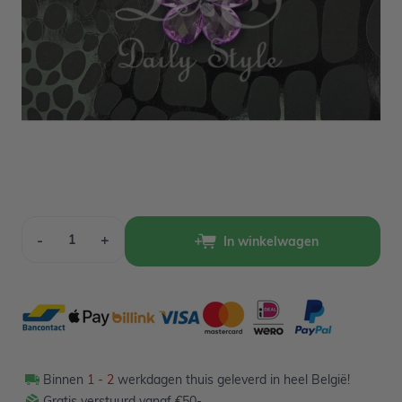
Op voorraad
2,50
Verpakt per 12 stuks
Aantal
-
+
In winkelwagen
Binnen
1 - 2
werkdagen thuis geleverd in heel België!
Gratis verstuurd vanaf €50-